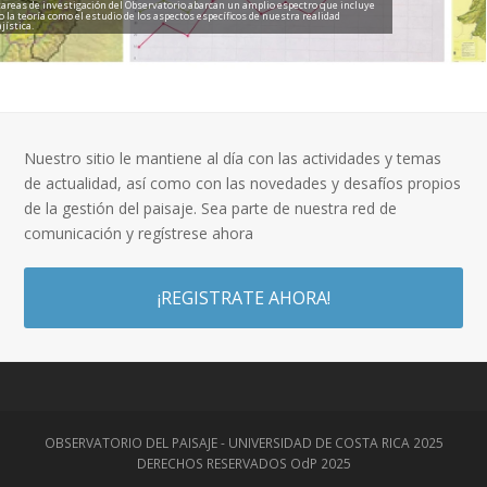
tareas de investigación del Observatorio abarcan un amplio espectro que incluye
o la teoría como el estudio de los aspectos específicos de nuestra realidad
jística.
Nuestro sitio le mantiene al día con las actividades y temas
de actualidad, así como con las novedades y desafíos propios
de la gestión del paisaje. Sea parte de nuestra red de
comunicación y regístrese ahora
¡REGISTRATE AHORA!
OBSERVATORIO DEL PAISAJE - UNIVERSIDAD DE COSTA RICA 2025
DERECHOS RESERVADOS OdP 2025